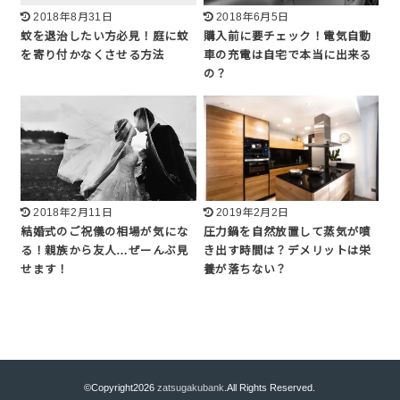
2018年8月31日
2018年6月5日
蚊を退治したい方必見！庭に蚊
購入前に要チェック！電気自動
を寄り付かなくさせる方法
車の充電は自宅で本当に出来る
の？
2018年2月11日
2019年2月2日
結婚式のご祝儀の相場が気にな
圧力鍋を自然放置して蒸気が噴
る！親族から友人…ぜーんぶ見
き出す時間は？デメリットは栄
せます！
養が落ちない？
©Copyright2026
zatsugakubank
.All Rights Reserved.