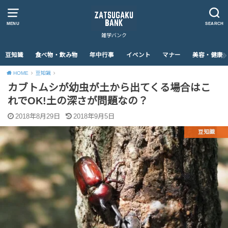
MENU
SEARCH
雑学バンク
豆知識
食べ物・飲み物
年中行事
イベント
マナー
美容・健康
HOME
豆知識
カブトムシが幼虫が土から出てくる場合はこ
れでOK!土の深さが問題なの？
2018年8月29日
2018年9月5日
豆知識