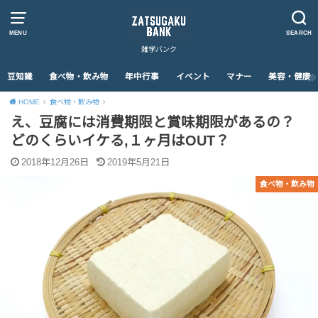
MENU
SEARCH
雑学バンク
豆知識
食べ物・飲み物
年中行事
イベント
マナー
美容・健康
HOME
食べ物・飲み物
え、豆腐には消費期限と賞味期限があるの？
どのくらいイケる,１ヶ月はOUT？
2018年12月26日
2019年5月21日
食べ物・飲み物