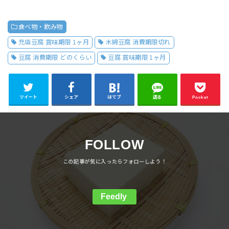
食べ物・飲み物
充填豆腐 賞味期限 1ヶ月
木綿豆腐 消費期限切れ
豆腐 消費期限 どのくらい
豆腐 賞味期限 1ヶ月
ツイート
シェア
はてブ
送る
Pocket
FOLLOW
Feedly