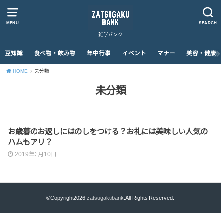
MENU
SEARCH
雑学バンク
豆知識
食べ物・飲み物
年中行事
イベント
マナー
美容・健康
HOME
未分類
未分類
未分類
お歳暮のお返しにはのしをつける？お礼には美味しい人気の
ハムもアリ？
2019年3月10日
©Copyright2026
zatsugakubank
.All Rights Reserved.