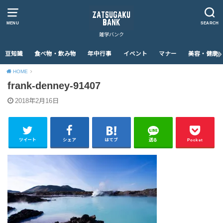
MENU
SEARCH
雑学バンク
豆知識
食べ物・飲み物
年中行事
イベント
マナー
美容・健康
HOME
frank-denney-91407
2018年2月16日
ツイート
シェア
はてブ
送る
Pocket